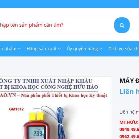
ản phẩm
Hãng sản xuất
Ủy quyền hãng
Dịch vụ sửa c
MÁY Đ
Liên 
Liên hệ 
Mr.HỮU: 0
0949.49.6
0962.49.