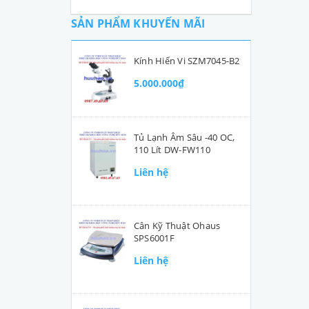
SẢN PHẨM KHUYẾN MÃI
Kính Hiển Vi SZM7045-B2
5.000.000₫
Tủ Lạnh Âm Sâu -40 OC,
110 Lít DW-FW110
Liên hệ
Cân Kỹ Thuật Ohaus
SPS6001F
Liên hệ