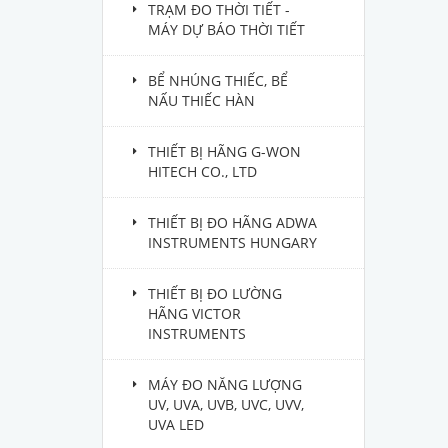
TRẠM ĐO THỜI TIẾT -
MÁY DỰ BÁO THỜI TIẾT
BỂ NHÚNG THIẾC, BỂ
NẤU THIẾC HÀN
THIẾT BỊ HÃNG G-WON
HITECH CO., LTD
THIẾT BỊ ĐO HÃNG ADWA
INSTRUMENTS HUNGARY
THIẾT BỊ ĐO LƯỜNG
HÃNG VICTOR
INSTRUMENTS
MÁY ĐO NĂNG LƯỢNG
UV, UVA, UVB, UVC, UVV,
UVA LED