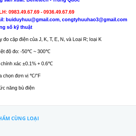
LH: 0983.49.67.69 - 0936.49.67.69
il: buiduyhuu@gmail.com, congtyhuuhao3@gmail.com
g số kỹ thuật
y đo cặp điện của J, K, T, E, N, và Loại R; loại K
iệt độ đo: -50℃ ~ 300℃
 chính xác ±0.1% + 0.6℃
a chọn đơn vị ℃/°F
ức năng bù điện
HẨM CÙNG LOẠI