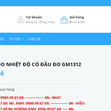
Tài khoản
Giỏ hàng
Đăng ký
/
Đăng nhập
0
sản phẩm
hữa
Tin tức
Liên hệ
O NHIỆT ĐỘ CÓ ĐẦU ĐO GM1312
hệ
mua hàng
983.49.67.69; --------------- Ms. NHƯ:
7.69; Mr. ÁNH: 0989.49.67.69; -------------- Mr. HIẾU:
67.69 Mr.HOÀNG ANH: 0936.49.67.69; ---- Ms.