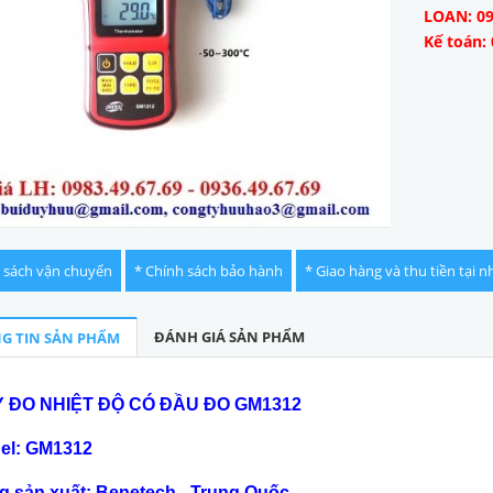
LOAN: 09
Kế toán: 
 sách vận chuyển
* Chính sách bảo hành
* Giao hàng và thu tiền tại n
ĐÁNH GIÁ SẢN PHẨM
G TIN SẢN PHẨM
 ĐO NHIỆT ĐỘ CÓ ĐẦU ĐO GM1312
el: GM1312
g sản xuất: Benetech - Trung Quốc