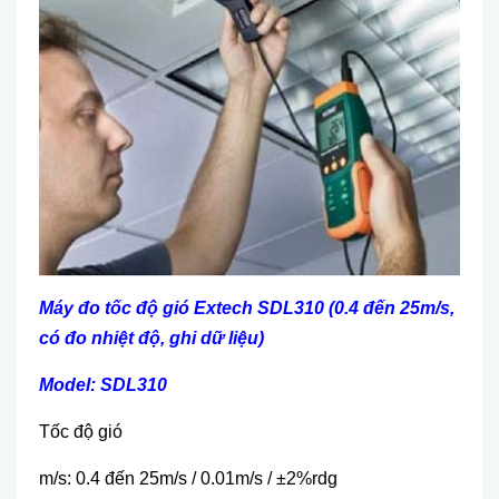
Máy đo tốc độ gió Extech SDL310 (0.4 đến 25m/s,
có đo nhiệt độ, ghi dữ liệu)
Model: SDL310
Tốc độ gió
m/s: 0.4 đến 25m/s / 0.01m/s / ±2%rdg