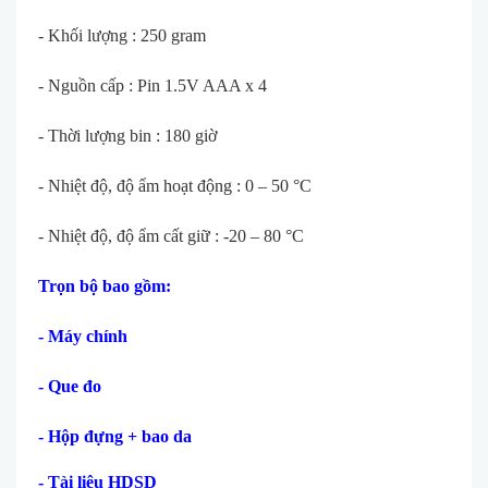
- Kh
ối lượng : 250 gram
- Nguồn cấp : Pin 1.5V AAA x 4
- Thời lượng bin : 180 giờ
- Nhiệt độ, độ ẩm hoạt động : 0 – 50
°C
- Nhi
ệt độ, độ ẩm cất giữ : -20 – 80
°C
Tr
ọn bộ bao gồm:
- M
áy chính
- Que đo
- H
ộp đựng + bao da
- T
ài li
ệu HDSD