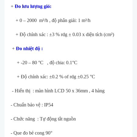
+
Đo lưu lư
ợng gi
ó:
+ 0 – 2000 m³/h , đ
ộ ph
ân gi
ải: 1 m
³/h
+ Đ
ộ ch
ính xác : ±3 % rdg ± 0.03 x di
ện t
ích (cm²)
+
Đo nhi
ệt độ :
+ -20 – 80
°C , đ
ộ chia: 0.1
°C
+ Đ
ộ ch
ính xác: ±0.2 % of rdg ±0.25 °C
- Hi
ển thị : m
àn hình LCD 50 x 36mm , 4 hàng
- Chu
ẩn bảo vệ : IP54
- Chức năng : Tự động tắt nguồn
- Que đo bẻ cong 90
°