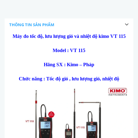
THÔNG TIN SẢN PHẨM
Máy đo tốc độ, lưu lượng gió và nhiệt độ
kimo VT 115
Model : VT 115
Hãng SX : Kimo – Pháp
Ch
ức năng : Tốc độ gi
ó , lưu lư
ợng gi
ó, nhi
ệt độ