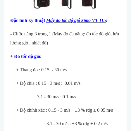
Đặc t
ính k
ỹ thuật
M
áy đo t
ốc độ gi
ó kimo VT 115
:
- Ch
ức năng 3 trong 1 (M
áy đo đa năng: đo t
ốc độ gi
ó, lưu
lư
ợng gi
ó , nhi
ệt độ)
+
Đo tốc độ gi
ó:
+ Thang đo : 0.15 - 30 m/s
+ Đ
ộ chia : 0.15 - 3 m/s : 0.01 m/s
3.1 - 30 m/s : 0.1 m/s
+ Độ ch
ính xác : 0.15 - 3 m/s : ±3 % rdg ± 0.05 m/s
3.1 - 30 m/s : ±3 % rdg ± 0.2 m/s