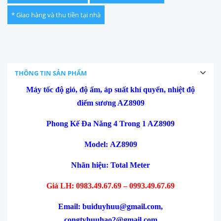
* Giao hàng và thu tiền tại nhà
THÔNG TIN SẢN PHẨM
Máy tốc độ gió, độ ẩm, áp suất khí quyển, nhiệt độ
điểm sương AZ8909
Phong Kế Đa Năng 4 Trong 1 AZ8909
Model:
AZ8909
Nhãn hiệu: Total Meter
Giá LH: 0983.49.67.69 – 0993.49.67.69
Email: buiduyhuu@gmail.com,
congtyhuuhao2@gmail.com