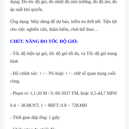
dụng: Đo tốc độ gió, đo nhiệt độ môi trường, đo độ ẩm, đo
áp suất khí quyển.
Ứng dụng: Máy dùng để dự báo, kiểm tra thời tiết. Tiện lợi
cho việc nghiên cứu, thám hiểm, chơi thể thao…
CHỨC NĂNG ĐO TỐC ĐỘ GIÓ:
- Tốc độ hiện tại gió, tốc độ gió tối đa, và Tốc độ gió trung
bình
- Độ chính xác: + / - 3% hoặc + / - chữ số quan trọng cuối
cùng.
- Phạm vi: 1,1-20 M / S; 60-3937 FM, hoặc 0,5-44,7 MPH
0.4 ~ 38.8KNT; 1 ~ 8BFT; 0.8 ~ 72KMH
- Thời gian đáp ứng: 1 giây