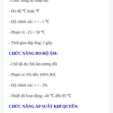
- Chức năng đo nhiệt độ:
- Đo độ
℃
hoặc
℉
- Độ chính xác: + / - 1
℃
- Phạm vi: -15 ~ 50
℃
- Thời gian đáp ứng: 1 giây
CHỨC NĂNG ĐO ĐỘ ẨM:
- Chế độ đo: Độ ẩm tương đối
- Phạm vi: 0% đến 100% RH
- Độ chính xác: + / - 3%
- Nhiệt độ hoạt động: -40
℃
đến 85
℃
CHỨC NĂNG ÁP SUẤT KHÍ QUYỂN: