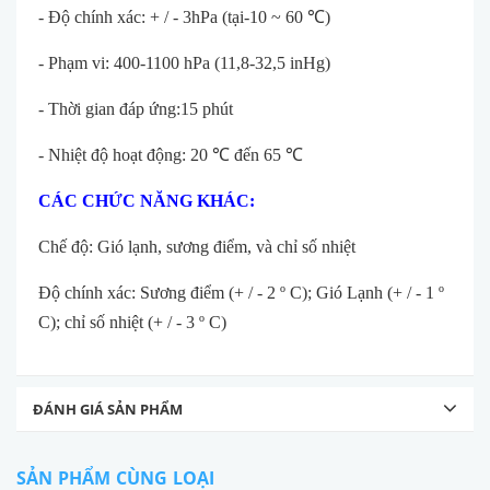
- Độ chính xác: + / - 3hPa (tại-10 ~ 60
℃
)
- Phạm vi: 400-1100 hPa (11,8-32,5 inHg)
- Thời gian đáp ứng:15 phút
- Nhiệt độ hoạt động: 20
℃
đến 65
℃
CÁC CHỨC NĂNG KHÁC:
Chế độ: Gió lạnh, sương điểm, và chỉ số nhiệt
Độ chính xác: Sương điểm (+ / - 2 º C); Gió Lạnh (+ / - 1 º
C); chỉ số nhiệt (+ / - 3 º C)
ĐÁNH GIÁ SẢN PHẨM
SẢN PHẨM CÙNG LOẠI