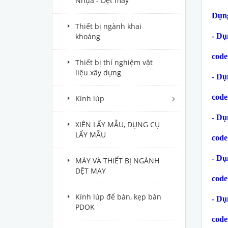
Nhựa - Dệt may
Dụng
Thiết bị ngành khai
khoáng
- Dụ
code
Thiết bị thí nghiệm vật
liệu xây dựng
- Dụ
code
Kính lúp
- Dụ
XIÊN LẤY MẪU, DỤNG CỤ
LẤY MẪU
code
- Dụ
MÁY VÀ THIẾT BỊ NGÀNH
DỆT MAY
code
Kính lúp để bàn, kẹp bàn
- Dụ
PDOK
code