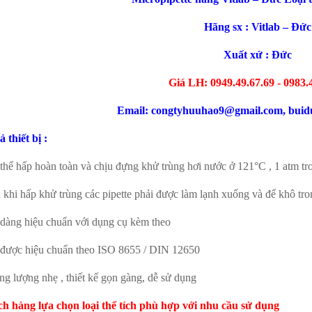
Hãng sx : Vitlab – Đức
Xuất xứ : Đức
Giá LH: 0949.49.67.69 - 0983.
Email: congtyhuuhao9@gmail.com, bui
 thiết bị :
 thể hấp hoàn toàn và chịu đựng khử trùng hơi nước ở 121°C , 1 atm tr
 khi hấp khử trùng các pipette phải được làm lạnh xuống và để khô tro
 dàng hiệu chuẩn với dụng cụ kèm theo
 được hiệu chuẩn theo ISO 8655 / DIN 12650
ng lượng nhẹ , thiết kế gọn gàng, dễ sử dụng
h hàng lựa chọn loại thể tích phù hợp với nhu cầu sử dụng