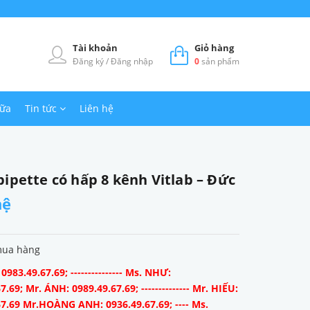
Tài khoản
Giỏ hàng
Đăng ký
/
Đăng nhập
0
sản phẩm
hữa
Tin tức
Liên hệ
ipette có hấp 8 kênh Vitlab – Đức
hệ
mua hàng
983.49.67.69; --------------- Ms. NHƯ:
7.69; Mr. ÁNH: 0989.49.67.69; -------------- Mr. HIẾU:
67.69 Mr.HOÀNG ANH: 0936.49.67.69; ---- Ms.