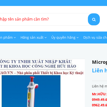
ản phẩm
Hãng sản xuất
Ủy quyền hãng
Dịch vụ sửa c
Microp
Liên 
Liên hệ 
Mr.HỮU: 0
0949.49.6
0962.49.