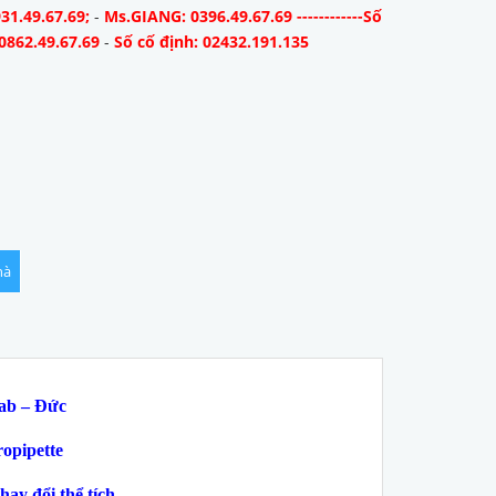
31.49.67.69;
-
Ms.GIANG: 0396.49.67.69 ------------Số
0862.49.67.69
-
Số cố định: 02432.191.135
hà
lab – Đức
opipette
hay đổi thể tích