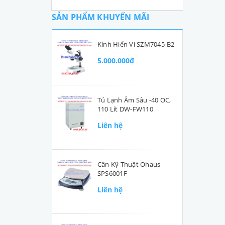
SẢN PHẨM KHUYẾN MÃI
Kính Hiển Vi SZM7045-B2
5.000.000₫
Tủ Lạnh Âm Sâu -40 OC,
110 Lít DW-FW110
Liên hệ
Cân Kỹ Thuật Ohaus
SPS6001F
Liên hệ