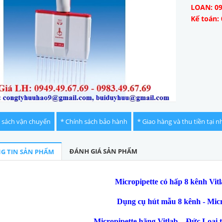
LOAN: 09
Kế toán: 
 sách vận chuyển
* Chính sách bảo hành
* Giao hàng và thu tiền tại n
ĐÁNH GIÁ SẢN PHẨM
G TIN SẢN PHẨM
Micropipette có hấp 8 kênh Vit
Dụng cụ hút mẫu 8 kênh - Micr
Micropipette hãng Vitlab – Đức Loại t