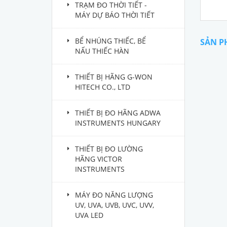
TRẠM ĐO THỜI TIẾT -
MÁY DỰ BÁO THỜI TIẾT
BỂ NHÚNG THIẾC, BỂ
SẢN P
NẤU THIẾC HÀN
THIẾT BỊ HÃNG G-WON
HITECH CO., LTD
THIẾT BỊ ĐO HÃNG ADWA
INSTRUMENTS HUNGARY
THIẾT BỊ ĐO LƯỜNG
HÃNG VICTOR
INSTRUMENTS
MÁY ĐO NĂNG LƯỢNG
UV, UVA, UVB, UVC, UVV,
UVA LED