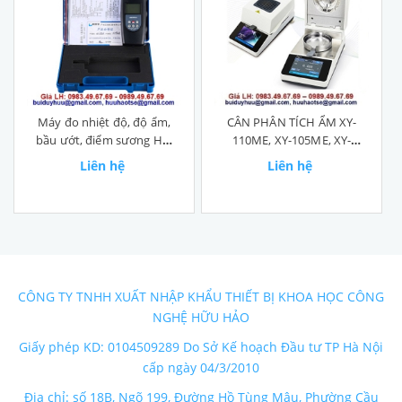
Máy đo nhiệt độ, độ ẩm,
CÂN PHÂN TÍCH ẨM XY-
bầu ướt, điểm sương HT-
110ME, XY-105ME, XY-
1292D
101ME
Liên hệ
Liên hệ
CÔNG TY TNHH XUẤT NHẬP KHẨU THIẾT BỊ KHOA HỌC CÔNG
NGHỆ HỮU HẢO
Giấy phép KD: 0104509289 Do Sở Kế hoạch Đầu tư TP Hà Nội
cấp ngày 04/3/2010
Địa chỉ: số 18B, Ngõ 199, Đường Hồ Tùng Mậu, Phường Cầu