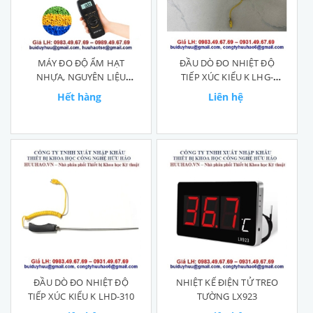
MÁY ĐO ĐỘ ẨM HẠT
ĐẦU DÒ ĐO NHIỆT ĐỘ
NHỰA, NGUYÊN LIỆU
TIẾP XÚC KIỂU K LHG-
HÓA CHẤT JK-100C
600℃
Hết hàng
Liên hệ
ĐẦU DÒ ĐO NHIỆT ĐỘ
NHIỆT KẾ ĐIỆN TỬ TREO
TIẾP XÚC KIỂU K LHD-310
TƯỜNG LX923