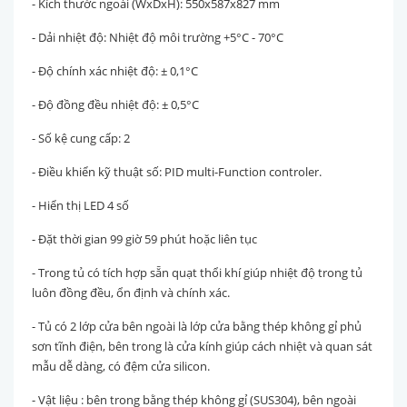
- Kích thước ngoài (WxDxH): 550x587x827 mm
- Dải nhiệt độ: Nhiệt độ môi trường +5°C - 70°C
- Độ chính xác nhiệt độ: ± 0,1°C
- Độ đồng đều nhiệt độ: ± 0,5°C
- Số kệ cung cấp: 2
- Điều khiển kỹ thuật số: PID multi-Function controler.
- Hiển thị LED 4 số
- Đặt thời gian 99 giờ 59 phút hoặc liên tục
- Trong tủ có tích hợp sẵn quạt thổi khí giúp nhiệt độ trong tủ
luôn đồng đều, ổn định và chính xác.
- Tủ có 2 lớp cửa bên ngoài là lớp cửa bằng thép không gỉ phủ
sơn tĩnh điện, bên trong là cửa kính giúp cách nhiệt và quan sát
mẫu dễ dàng, có đệm cửa silicon.
- Vật liệu : bên trong bằng thép không gỉ (SUS304), bên ngoài