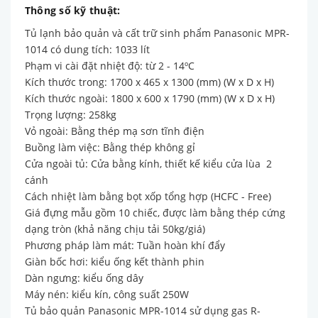
Thông số kỹ thuật:
Tủ lạnh bảo quản và cất trữ sinh phẩm Panasonic MPR-
1014 có dung tích: 1033 lít
Phạm vi cài đặt nhiệt độ: từ 2 - 14ºC
Kích thước trong: 1700 x 465 x 1300 (mm) (W x D x H)
Kích thước ngoài: 1800 x 600 x 1790 (mm) (W x D x H)
Trọng lượng: 258kg
Vỏ ngoài: Bằng thép mạ sơn tĩnh điện
Buồng làm việc: Bằng thép không gỉ
Cửa ngoài tủ: Cửa bằng kính, thiết kế kiểu cửa lùa 2
cánh
Cách nhiệt làm bằng bọt xốp tổng hợp (HCFC - Free)
Giá đựng mẫu gồm 10 chiếc, được làm bằng thép cứng
dạng tròn (khả năng chịu tải 50kg/giá)
Phương pháp làm mát: Tuần hoàn khí đẩy
Giàn bốc hơi: kiểu ống kết thành phin
Dàn ngưng: kiểu ống dây
Máy nén: kiểu kín, công suất 250W
Tủ bảo quản Panasonic MPR-1014 sử dụng gas R-